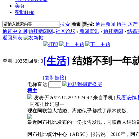
美食
帮助
Help
搜索
热搜:
迪拜新闻
留学
房产
搜索
迪拜中文网|迪拜新闻网
»
社区论坛
›
新闻资讯
›
迪拜新闻
›
结婚
返回列表
[生活]
结婚不到一年
查看:
10355
|
回复:
0
[复制链接]
电梯直达
楼主
发表于 2017-11-29 19:44:44
来自手机
|
只看该作
阿布扎比消息---
现在阿联酋人结婚、离婚似乎都成了家常便饭。
最近阿布扎比发布的一份报告发现，阿联酋人结婚
阿布扎比统计中心（ADSC）报告说，2016年，阿布