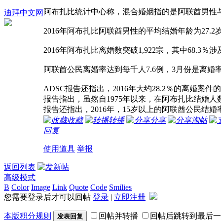
阿布扎比统计中心称，混合婚姻指的是阿联酋男性
迪拜中文网
2016年阿布扎比阿联酋男性的平均结婚年龄为27.
2016年阿布扎比离婚数突破1,922宗，其中68.3
阿联酋公民离婚率达到每千人7.6例，3月份是离婚
ADSC报告还指出，2016年大约28.2％的离婚
报告指出，虽然自1975年以来，在阿布扎比结婚人数每
报告还指出，2016年，15岁以上的阿联酋公民结婚率为
收藏
转播
分享
淘帖
回复
使用道具
举报
返回列表
高级模式
B
Color
Image
Link
Quote
Code
Smilies
您需要登录后才可以回帖
登录
|
立即注册
本版积分规则
回帖并转播
回帖后跳转到最后一
发表回复