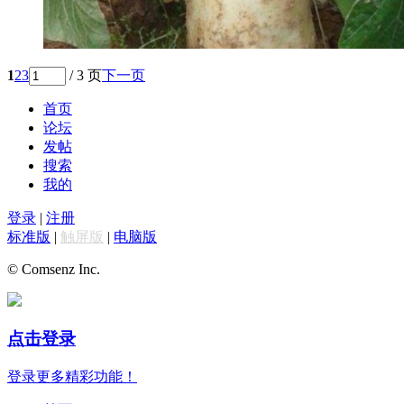
1
2
3
/ 3 页
下一页
首页
论坛
发帖
搜索
我的
登录
|
注册
标准版
|
触屏版
|
电脑版
© Comsenz Inc.
点击登录
登录更多精彩功能！