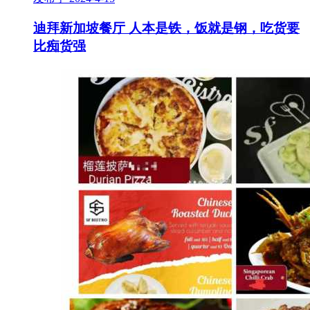
迪拜新加坡餐厅 人本是铁，饭就是钢，吃货要
比痴货强