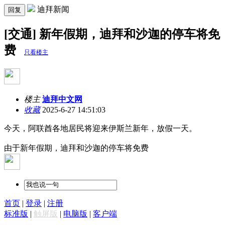
迪拜新闻
回复
[交通] 新年假期，迪拜和沙迦的停车将免
费
只看楼主
楼主
迪拜中文网
收藏
2025-6-27 14:51:03
今天，阿联酋各地居民将迎来伊斯兰新年，放假一天。
由于新年假期，迪拜和沙迦的停车将免费
首页
|
登录
|
注册
标准版
|
触屏版
|
电脑版
|
客户端