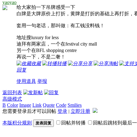
yaoyao
给大家拍一下吊牌感受一下
白牌是大牌原价上打折，黄牌是打折的基础上再打折，
套用一句老话，那叫做：有工钱没料钱！
地址搜luxury for less
迪拜有两家店，一个在festival city mall
另一个在BFL shopping centre
再说一下，不是二奢！
收藏
转播
分享
淘帖
回复
使用道具
举报
返回列表
高级模式
B
Color
Image
Link
Quote
Code
Smilies
您需要登录后才可以回帖
登录
|
立即注册
本版积分规则
回帖并转播
回帖后跳转到最后一
发表回复