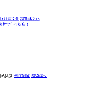
阿联酋文化
穆斯林文化
奢牌常年打折店！
！
|
倒序浏览
|
阅读模式