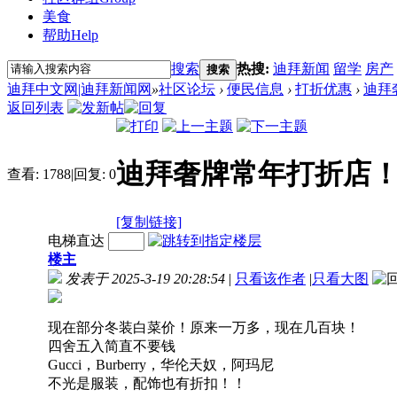
美食
帮助
Help
搜索
热搜:
迪拜新闻
留学
房产
搜索
迪拜中文网|迪拜新闻网
»
社区论坛
›
便民信息
›
打折优惠
›
迪拜
返回列表
迪拜奢牌常年打折店
查看:
1788
|
回复:
0
[复制链接]
电梯直达
楼主
发表于 2025-3-19 20:28:54
|
只看该作者
|
只看大图
现在部分冬装白菜价！原来一万多，现在几百块！
四舍五入简直不要钱
Gucci，Burberry，华伦天奴，阿玛尼
不光是服装，配饰也有折扣！！