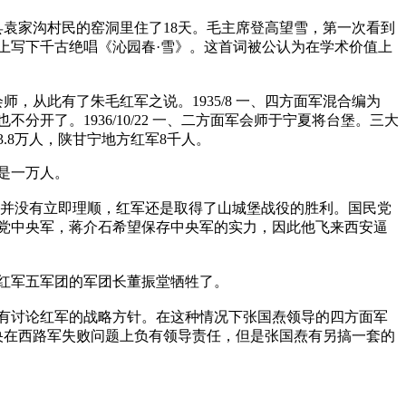
县袁家沟村民的窑洞里住了18天。毛主席登高望雪，第一次看到
上写下千古绝唱《沁园春·雪》。这首词被公认为在学术价值上
山会师，从此有了朱毛红军之说。1935/8 一、四方面军混合编为
了。1936/10/22 一、二方面军会师于宁夏将台堡。三大
.8万人，陕甘宁地方红军8千人。
时是一万人。
关系并没有立即理顺，红军还是取得了山城堡战役的胜利。国民党
党中央军，蒋介石希望保存中央军的实力，因此他飞来西安逼
红军五军团的军团长董振堂牺牲了。
有讨论红军的战略方针。在这种情况下张国焘领导的四方面军
中央在西路军失败问题上负有领导责任，但是张国焘有另搞一套的