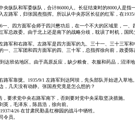
央纵队和军委纵队，合计86000人。长征结束时的8000人是
军，归张国焘指挥。所以从中央苏区长征的红军，在1935/10不
5/6一、四方面军会师于四川懋功后，在一个不大的区域里，一
国焘担任红军总政委。由于北上还是南下的战略分歧，耽误了时机，
左路军和右路军。左路军是四方面军的九、三十一、三十三军和
的一、三军团和四方面军的四、三十军，总指挥徐向前，政委陈
军走出草地，到达班佑地区。由于高原反应，缺少粮食、衣服和药品，
靠拢。1935/9/1 左路军到达阿坝，先头部队开始进入草地。9
边，几天没有动静。张国焘究竟是怎么想的？
军陈昌浩，要求党中央右路军南下，否则要对党中央采取坚决措施。
剑英，毛泽东，陈昌浩，徐向前。
37/4/26 在甘肃民勤县红柳园的战斗中牺牲。
司令员。