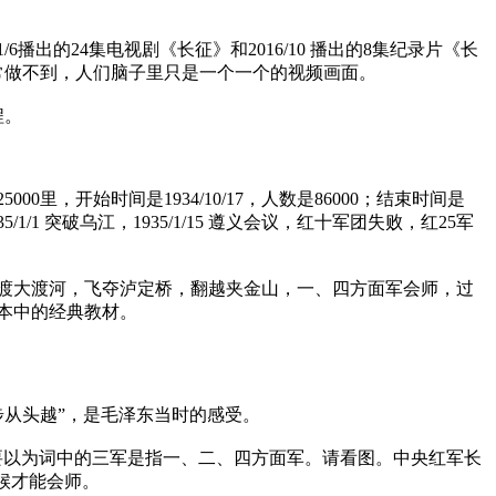
出的24集电视剧《长征》和2016/10 播出的8集纪录片《长
通常做不到，人们脑子里只是一个一个的视频画面。
程。
里，开始时间是1934/10/17，人数是86000；结束时间是
1/1 突破乌江，1935/1/15 遵义会议，红十军团失败，红25军
渡大渡河，飞夺泸定桥，翻越夹金山，一、四方面军会师，过
本中的经典教材。
步从头越”，是毛泽东当时的感受。
家不要以为词中的三军是指一、二、四方面军。请看图。中央红军长
候才能会师。