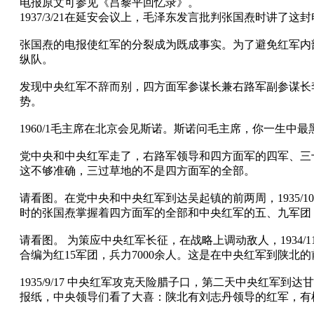
电报原文可参见《吕黎平回忆录》。
1937/3/21在延安会议上，毛泽东发言批判张国焘时讲了
张国焘的电报使红军的分裂成为既成事实。为了避免红军内
纵队。
发现中央红军不辞而别，四方面军参谋长兼右路军副参谋长
势。
1960/1毛主席在北京会见斯诺。斯诺问毛主席，你一生
党中央和中央红军走了，右路军领导和四方面军的四军、三
这不够准确，三过草地的不是四方面军的全部。
请看图。在党中央和中央红军到达吴起镇的前两周，1935
时的张国焘掌握着四方面军的全部和中央红军的五、九军团
请看图。 为策应中央红军长征，在战略上调动敌人，1934/1
合编为红15军团，兵力7000余人。这是在中央红军到陕北的
1935/9/17 中央红军攻克天险腊子口，第二天中央红
报纸，中央领导们看了大喜：陕北有刘志丹领导的红军，有