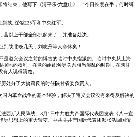
征即将结束，他写下《清平乐·六盘山》：“今日长缨在手，何时缚
征到陕北的红25军和中央红军。
捕，营以上干部全部抓起来了，并准备处决。
征到陕北晚几天，刘志丹等人命休矣！
不是遵义会议之前的博古的临时中央指派的。临时中央从上海
根据地的权利。在党的组织领导关系相当混乱的时期，在陕甘
没有人说得清楚。
，严厉处分了大搞肃反的时任陕甘省委负责人。
了两次国内革命战争的基本经验，解决了遵义会议没有来得及解决的
反法西斯人民阵线。8月1日中共驻共产国际代表团发表《八一宣
指导思想上的重大转变。中共驻共产国际代表团派张浩回国传