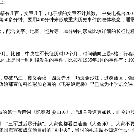
长征。
几百，文章几千，电子版的文章不计其数。 中央电视台2001/6播
集50多分钟。要用400分钟来形成重大历史事件的总体概念，
念，配合文字、地图、照片等，30分钟内形成比较详细的长征过
。比如，中央红军长征历时12个月，时间轴向上是6格；行程25000
纵向上是同一时间段发生的事件，比如在1935年1月的事件有：1935/
，突破乌江，遵义会议，四渡赤水，巧渡金沙江，过彝族区，强
政治部宣传科长彭加仑写的《飞夺泸定桥》早已成为小学语文课
议后的第一首诗词《忆秦娥·娄山关》。“雄关漫道真如铁，而今迈
一句是：“三军过后尽开颜”。大家也都看过油画《大会师》。大
张国焘宣布成立他自封的“党中央”，当时的毛主席不知道什么时