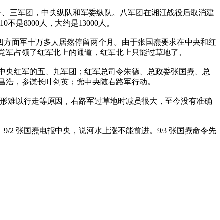
指一、三军团，中央纵队和军委纵队。八军团在湘江战役后取消建
是8000人，大约是13000人。
、四方面军十万多人居然停留两个月。由于张国焘要求在中央和红
国民党军占领了红军北上的通道，红军北上只能过草地了。
中央红军的五、九军团；红军总司令朱德、总政委张国焘、总
昌浩，参谋长叶剑英；党中央随右路军行动。
沼泽地形难以行走等原因，右路军过草地时减员很大，至今没有准确
/2 张国焘电报中央，说河水上涨不能前进。9/3 张国焘命令先