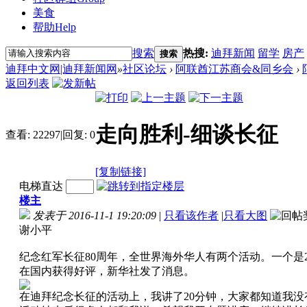
美食
帮助
Help
搜索
热搜:
迪拜新闻
留学
房产
搜索
迪拜中文网|迪拜新闻网
»
社区论坛
›
阿联酋江苏商会&同乡会
›
返回列表
走向胜利-细谈长征
查看:
22297
|
回复:
0
[复制链接]
电梯直达
楼主
发表于 2016-11-1 19:20:09
|
只看该作者
|
只看大图
谢小平
纪念红军长征80周年，全世界海外华人有两个活动。一个是20
在国内获得好评，新华社发了消息。
在迪拜纪念长征的活动上，我讲了20分钟，大家都知道我没