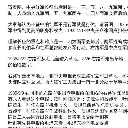
请看图。中央红军长征出发时是一、三、五、八、九军团，中
制，人员编入九军团。五、九军团在一、四方面军会师后编入左路
大家都认为长征中的红军不是行军就是打仗。请看图。193
军中得到更高的职务和权力，1935/7/18中央任命张
理解长征的重点和难点是一、四方面军会师后，两军混编成
参谋长刘伯承和红军总部随左路军行动。右路军是中央红军
1935/8/21 右路军从毛儿盖进入草地。8/26 右路
的牺牲数字。
右路军走出草地后，党中央电报要求左路军立即过草地，向右路军
头部队立即返回。两大红军主力集团一南一北分处于草地两
1935/9/9 在阿坝的左路军张国焘电报给在班佑的右路
有六人看过这个电报，按时间顺序是：陈茂生和吕黎平，叶
陈茂生，时任右路军机要股长。 后担任西路军总部机要员，19
吕黎平，时任右路军作战科副科长。后担任沈阳军区空军副
陈吕二人共同译出这封电报，吕将电报交给叶剑英。
叶剑英先将电报给毛泽东看，毛泽东抄下电文要点。