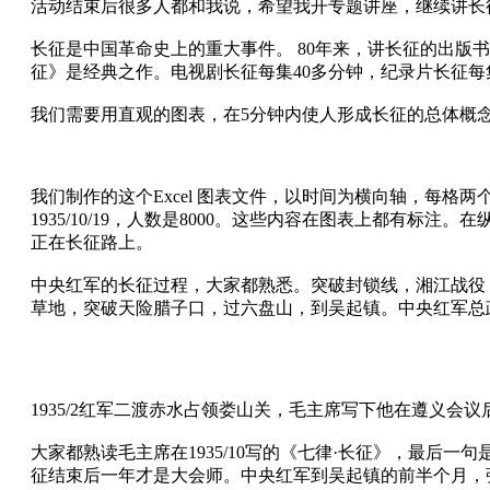
活动结束后很多人都和我说，希望我开专题讲座，继续讲
长征是中国革命史上的重大事件。 80年来，讲长征的出版书籍有
征》是经典之作。电视剧长征每集40多分钟，纪录片长征每
我们需要用直观的图表，在5分钟内使人形成长征的总体概
我们制作的这个Excel 图表文件，以时间为横向轴，每格两个月
1935/10/19，人数是8000。这些内容在图表上都有标注。在
正在长征路上。
中央红军的长征过程，大家都熟悉。突破封锁线，湘江战役
草地，突破天险腊子口，过六盘山，到吴起镇。中央红军总
1935/2红军二渡赤水占领娄山关，毛主席写下他在遵义会
大家都熟读毛主席在1935/10写的《七律·长征》，最后
征结束后一年才是大会师。中央红军到吴起镇的前半个月，