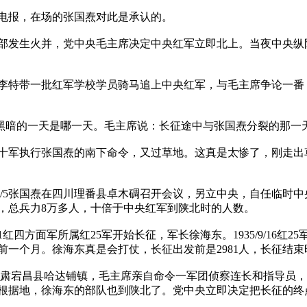
这封电报，在场的张国焘对此是承认的。
部发生火并，党中央毛主席决定中央红军立即北上。当夜中央纵
李特带一批红军学校学员骑马追上中央红军，与毛主席争论一番
中最黑暗的一天是哪一天。毛主席说：长征途中与张国焘分裂的那
十军执行张国焘的南下命令，又过草地。这真是太惨了，刚走出
/10/5张国焘在四川理番县卓木碉召开会议，另立中央，自任临
，总兵力8万多人，十倍于中央红军到陕北时的人数。
1红四方面军所属红25军开始长征，军长徐海东。1935/9/16红
前一个月。徐海东真是会打仗，长征出发前是2981人，长征结束时
军到达甘肃宕昌县哈达铺镇，毛主席亲自命令一军团侦察连长和指导
根据地，徐海东的部队也到陕北了。党中央立即决定把长征的终