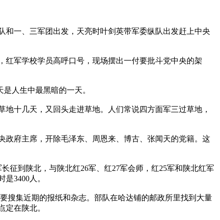
队和一、三军团出发，天亮时叶剑英带军委纵队出发赶上中央
，红军学校学员高呼口号，现场摆出一付要批斗党中央的架
一天是人生中最黑暗的一天。
草地十几天，又回头走进草地。人们常说四方面军三过草地，
时中央政府主席，开除毛泽东、周恩来、博古、张闻天的党籍。这
25军长征到陕北，与陕北红26军、红27军会师，红25军和陕北红军
是3400人。
员，要搜集近期的报纸和杂志。部队在哈达铺的邮政所里找到大量
点定在陕北。