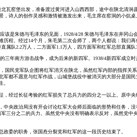
从陕北瓦窑堡出发，准备渡过黄河进入山西西部，途中在陕北清涧
景，诗人的创作灵感和激情被激发出来，毛主席在窑洞的小炕桌
的应该是朱德与毛泽东的见面，1928/4/28 朱德与毛泽东在井冈
程。经过14个月，朱毛第二次会师了，两个人都说：我们再也不分开
属队2.2万人，二方面军1.1万人，四方面军和红军总部直属队3
的三年南方游击战争，成为后来的新四军。1938/4新四军成立
会师后，国民党军队企图将红军消灭在陕北，虽然红军内部的指挥
北军都不愿意与红军作战，山城堡战役中被消灭的大部分是国民
生。
征，经过长征考验的红军损失了总兵力的四分之一以上。原中央
，中央政治局没有开会讨论红军大会师后面临的形势和任务，没
方面军三分之二的兵力。虽然党中央没有明确表示反对，虽然党
红军总政委的职务，张国焘分裂党和红军的这一段历史结束了。