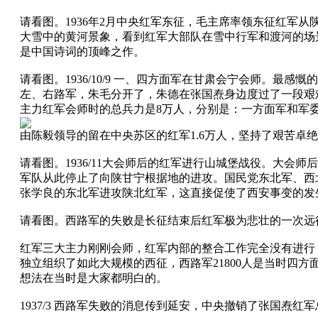
请看图。1936年2月中央红军东征，毛主席率领东征红军
大雪中的黄河景象，看到红军大部队在雪中行军和渡河的场
是中国诗词的顶峰之作。
请看图。1936/10/9 一、四方面军在甘肃会宁会师。最感慨
左、右路军，朱毛分开了，朱德在张国焘身边度过了一段艰难历
主力红军会师时的总兵力是8万人，分别是：一方面军和军委直
由陈毅领导的留在中央苏区的红军1.6万人，坚持了艰苦卓绝
请看图。1936/11大会师后的红军进行山城堡战役。大
军队从此停止了向陕甘宁根据地的进攻。国民党东北军、西
张学良的东北军进攻陕北红军，这直接促使了西安事变的发
请看图。西路军的失败是长征结束后红军极为悲壮的一次远
红军三大主力刚刚会师，红军内部的整合工作完全没有进行
独立组织了如此大规模的西征，西路军21800人是当时四
想法在当时是大家都明白的。
1937/3 西路军失败的消息传到延安，中央撤销了张国焘