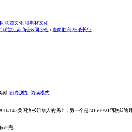
阿联酋文化
穆斯林文化
阿联酋江苏商会&同乡会
›
走向胜利-细谈长征
|
倒序浏览
|
阅读模式
16/10/8美国洛杉矶华人的演出；另一个是2016/10/21
有讲完。