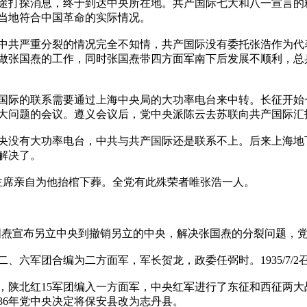
途打探消息，终于到达中央所在地。共产国际七大和八一宣言的
当地符合中国革命的实际情况。
中共严重分裂的情况完全不知情，共产国际没有委托张浩作为代
做张国焘的工作，同时张国焘带四方面军南下后发展不顺利，总
国际的联系需要通过上海中央局的大功率电台来中转。长征开始
大问题的会议。遵义会议后，党中央派陈云去苏联向共产国际汇
有大功率电台，中共与共产国际还是联系不上。后来上海地下党送来
解决了。
毛主席亲自为他抬棺下葬。全党有此殊荣者唯张浩一人。
。从张国焘宣布另立中央到撤销另立的中央，解决张国焘的分裂问题
，二、六军团合编为二方面军，军长贺龙，政委任弼时。1935/7/
，陕北红15军团编入一方面军，中央红军进行了东征和西征两
1936年党中央决定将保安县改为志丹县。