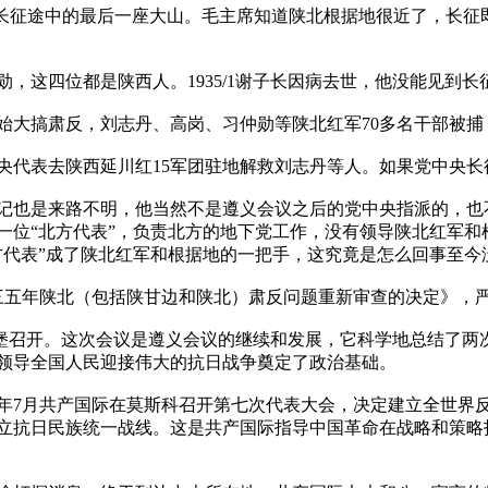
中央红军长征途中的最后一座大山。毛主席知道陕北根据地很近了，长
，这四位都是陕西人。1935/1谢子长因病去世，他没能见到长
开始大搞肃反，刘志丹、高岗、习仲勋等陕北红军70多名干部被
央代表去陕西延川红15军团驻地解救刘志丹等人。如果党中央长
记也是来路不明，他当然不是遵义会议之后的党中央指派的，也
一位“北方代表”，负责北方的地下党工作，没有领导陕北红军和
方代表”成了陕北红军和根据地的一把手，这究竟是怎么回事至今
于一九三五年陕北（包括陕甘边和陕北）肃反问题重新审查的决定》
长县瓦窑堡召开。这次会议是遵义会议的继续和发展，它科学地总结
领导全国人民迎接伟大的抗日战争奠定了政治基础。
5年7月共产国际在莫斯科召开第七次代表大会，决定建立全世界
立抗日民族统一战线。这是共产国际指导中国革命在战略和策略