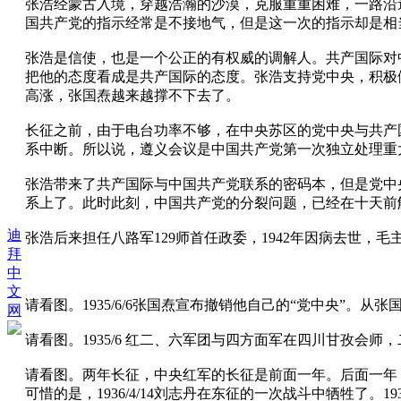
张浩经蒙古入境，穿越浩瀚的沙漠，克服重重困难，一路沿
国共产党的指示经常是不接地气，但是这一次的指示却是相
张浩是信使，也是一个公正的有权威的调解人。共产国际对
把他的态度看成是共产国际的态度。张浩支持党中央，积极
高涨，张国焘越来越撑不下去了。
长征之前，由于电台功率不够，在中央苏区的党中央与共产
系中断。所以说，遵义会议是中国共产党第一次独立处理重
张浩带来了共产国际与中国共产党联系的密码本，但是党中央没
系上了。此时此刻，中国共产党的分裂问题，已经在十天前
迪
张浩后来担任八路军129师首任政委，1942年因病去世，
拜
中
文
请看图。1935/6/6张国焘宣布撤销他自己的“党中央”
网
请看图。1935/6 红二、六军团与四方面军在四川甘孜会师
请看图。两年长征，中央红军的长征是前面一年。后面一年
可惜的是，1936/4/14刘志丹在东征的一次战斗中牺牲了。