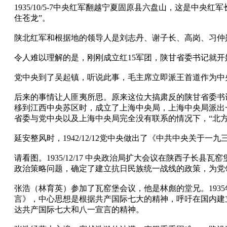
1935/10/5-7中央红军翻越宁夏固原县六盘山，这是
住苍龙”。
陕北红军和根据地的领导人是刘志丹、谢子长、高岗、习仲勋
令人难以理解的是，刚刚成立红15军团，陕甘省委书记就
党中央到了吴起镇，听说此事，毛主席立即派王首道作为中
后来的事情让人匪夷所思。原来这位大搞肃反的陕甘省委书
移到江西中央苏区时，成立了上海中央局，上海中央局派出
省委与党中央以及上海中央局完全没有联系的情况下，“北
延安整风时，1942/12/12党中央做出了《中共中央关
请看图。1935/12/17 中央政治局扩大会议在陕西子
政治策略问题，确定了建立抗日民族统一战线的政策，为党
张浩（林育英）参加了瓦窑堡会议，他是林彪的堂兄。193
言》，中心思想是根据共产国际七大的精神，呼吁在国内建
达共产国际七大和八一宣言的精神。