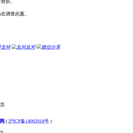
处骨折。
仍在调查此案。
支持
反对
微信分享
页
文网
(
沪ICP备14002918号
)
s .