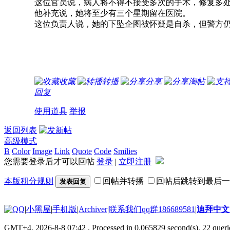
这位官员说，病人将不得不接受多次的手术，修复多
他补充说，她将至少有三个星期留在医院。
这位负责人说，她的下坠企图被怀疑是自杀，但警方
收藏
转播
分享
淘帖
回复
使用道具
举报
返回列表
高级模式
B
Color
Image
Link
Quote
Code
Smilies
您需要登录后才可以回帖
登录
|
立即注册
本版积分规则
回帖并转播
回帖后跳转到最后一
发表回复
|
小黑屋
|
手机版
|
Archiver
|
联系我们qq群186689581
|
迪拜中
GMT+4, 2026-8-8 07:42
, Processed in 0.065829 second(s), 22 querie