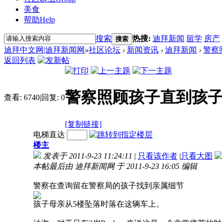
美食
帮助
Help
搜索
热搜:
迪拜新闻
留学
房产
搜索
迪拜中文网|迪拜新闻网
»
社区论坛
›
新闻资讯
›
迪拜新闻
›
警察
返回列表
警察照顾孩子直到孩
查看:
6740
|
回复:
0
[复制链接]
电梯直达
楼主
发表于 2011-9-23 11:24:11
|
只看该作者
|
只看大图
本帖最后由 迪拜新闻网 于 2011-9-23 16:05 编辑
警察在查询留在警察局的孩子找到亲属细节
孩子母亲从5楼坠落时落在这辆车上。