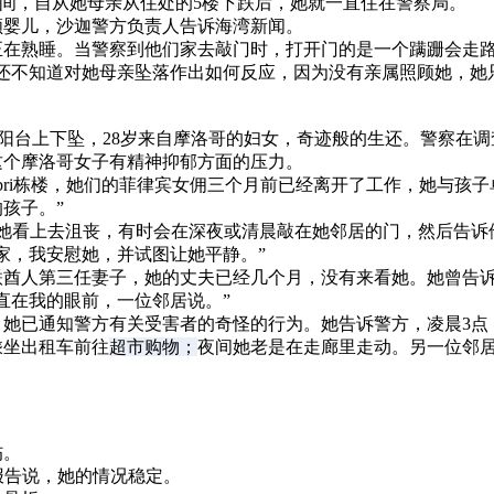
的时间，自从她母亲从住处的5楼下跌后，她就一直住在警察局。
顾婴儿，沙迦警方负责人告诉海湾新闻。
正在熟睡。当警察到他们家去敲门时，打开门的是一个蹒跚会走
还不知道对她母亲坠落作出如何反应，因为没有亲属照顾她，她
楼5层阳台上下坠，28岁来自摩洛哥的妇女，奇迹般的生还。警察在
这个摩洛哥女子有精神抑郁方面的压力。
Jabri栋楼，她们的菲律宾女佣三个月前已经离开了工作，她与
孩子。”
她看上去沮丧，有时会在深夜或清晨敲在她邻居的门，然后告诉
家，我安慰她，并试图让她平静。”
联酋人第三任妻子，她的丈夫已经几个月，没有来看她。她曾告
直在我的眼前，一位邻居说。”
她已通知警方有关受害者的奇怪的行为。她告诉警方，凌晨3点
乘坐出租车前往
超市购物；
夜间她老是在走廊里走动。另一位邻
伤。
医生报告说，她的情况稳定。