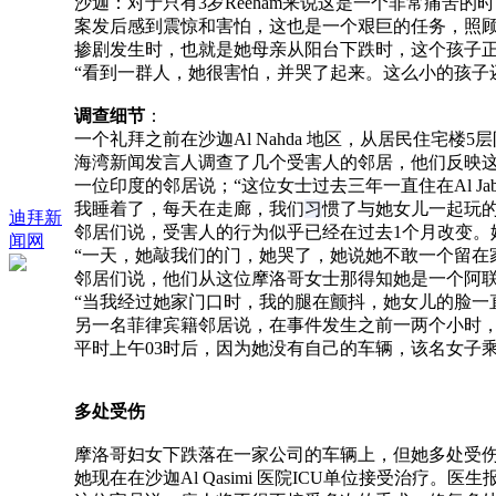
沙迦：对于只有3岁Reeham来说这是一个非常痛苦
案发后感到震惊和害怕，这也是一个艰巨的任务，照
掺剧发生时，也就是她母亲从阳台下跌时，这个孩子
“看到一群人，她很害怕，并哭了起来。这么小的孩子
调查细节
：
一个礼拜之前在沙迦Al Nahda 地区，从居民住宅
海湾新闻发言人调查了
几个受害人的邻居，他们反映
一位印度的邻居说；“这位女士过去三年一直住在Al 
我睡着了，每天在走廊，我们
习
惯了与她女儿一起玩的
迪拜新
邻居们说，受害人的行为似乎已经在过去1个月改变。
闻网
“一天，她敲我们的门，她哭了，她说她不敢一个留在
邻居们说，他们从这位摩洛哥女士那得知她是一个阿
“当我经过她家门口时，我的腿在颤抖，她女儿的脸一
另一名菲律宾籍邻居说，在事件发生之前一两个小时，
平时上午03时后，因为她​​没有自己的车辆，该名女子
多处受伤
摩洛哥妇女下跌落在一家公司的车辆上，但她多处受
她现在在沙迦Al Qasimi 医院ICU单位接受治疗。