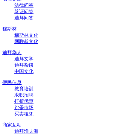
法律问答
签证问答
迪拜问答
穆斯林
穆斯林文化
阿联酋文化
迪拜华人
迪拜文学
迪拜杂谈
中国文化
便民信息
教育培训
求职招聘
打折优惠
跳蚤市场
买卖租凭
商家互动
迪拜渔夫海