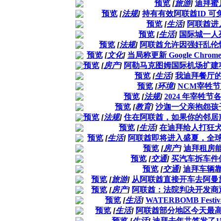
预览
[
旅游
]
迪拜蜜
预览
[
法规
]
持有有效阿联酋ID 可
预览
[
生活
]
阿联酋进
预览
[
生活
]
国际城一人
预览
[
法规
]
阿联酋允许因强奸乱伦
预览
[
文化
]
当局称更新 Google Chr
预览
[
房产
]
阿勒马克图姆国际机场扩建
预览
[
生活
]
我迪拜餐厅
预览
[
环境
]
NCM宰牲
预览
[
法规
]
2024 年宰牲节
预览
[
教育
]
沙迦一父亲抱怨孩
预览
[
法规
]
住在阿联酋，如果你的邻居
预览
[
生活
]
在迪拜给人打狂
预览
[
生活
]
阿联酋即将进入盛夏，全
预览
[
房产
]
迪拜租房
预览
[
交通
]
买汽车拆车件
预览
[
交通
]
迪拜车辆
预览
[
旅游
]
从阿联酋直接开车去阿曼
预览
[
房产
]
阿联酋：法院判决开发商退
预览
[
生活
]
WATERBOMB Fest
预览
[
生活
]
阿联酋部分地区今天最高
预览
[
生活
]
迪拜去年共签发了1