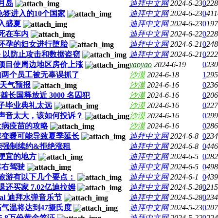
月岛
迪拜中文网
2024-6-23
0
228
免签进入的10个国家
迪拜中文网
2024-6-23
0
411
入盛夏
迪拜中文网
2024-6-23
0
197
死在车内
迪拜中文网
2024-6-22
0
228
怀孕的妇女进行堕胎
迪拜中文网
2024-6-21
0
248
ome 以防止攻击和数据盗窃
迪拜中文网
2024-6-21
0
222
项目使周边地区房价上涨
yaoyao
2024-6-19
0
230
的两个员工被无辜误抓了
沙漠
2024-6-18
1
295
节天气预报
沙漠
2024-6-16
0
236
各酋长国释放近 3000 名囚犯
沙漠
2024-6-16
0
206
子毕业典礼太远
沙漠
2024-6-16
0
227
声音太大，该如何投诉？
沙漠
2024-6-16
0
299
犬病疫苗的攻略
沙漠
2024-6-16
0
286
球变暖可能导致夏季延长
迪拜中文网
2024-6-8
0
234
能强制续约&拒绝涨租
迪拜中文网
2024-6-8
0
446
便宜的地方
迪拜中文网
2024-6-5
0
282
靠右驾驶
迪拜中文网
2024-6-5
0
498
旅游有以下几个要点：
迪拜中文网
2024-6-1
0
439
还买家 7.02亿迪拉姆
迪拜中文网
2024-5-28
0
215
ival 迪拜水弹音乐节
迪拜中文网
2024-5-28
0
234
气温将达到47摄氏度
迪拜中文网
2024-5-23
0
207
5.8万份黄金签证
迪拜中文网
2024-5-22
0
224