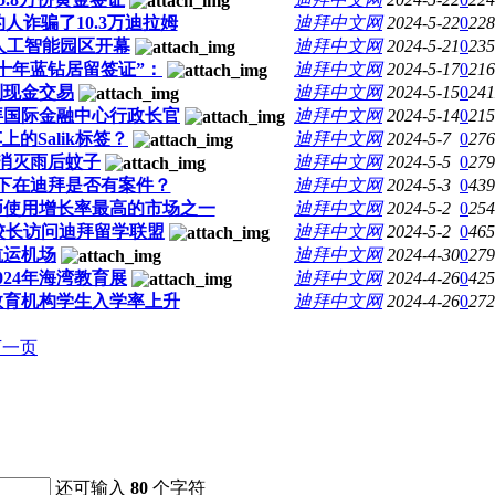
人诈骗了10.3万迪拉姆
迪拜中文网
2024-5-22
0
228
人工智能园区开幕
迪拜中文网
2024-5-21
0
235
十年蓝钻居留签证”：
迪拜中文网
2024-5-17
0
216
制现金交易
迪拜中文网
2024-5-15
0
241
拜国际金融中心行政长官
迪拜中文网
2024-5-14
0
215
的Salik标签？
迪拜中文网
2024-5-7
0
276
消灭雨后蚊子
迪拜中文网
2024-5-5
0
279
下在迪拜是否有案件？
迪拜中文网
2024-5-3
0
439
币使用增长率最高的市场之一
迪拜中文网
2024-5-2
0
254
校长访问迪拜留学联盟
迪拜中文网
2024-5-2
0
465
航运机场
迪拜中文网
2024-4-30
0
279
024年海湾教育展
迪拜中文网
2024-4-26
0
425
教育机构学生入学率上升
迪拜中文网
2024-4-26
0
272
下一页
还可输入
80
个字符