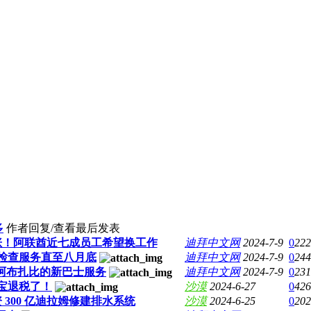
多
作者
回复/查看
最后发表
涨！阿联酋近七成员工希望换工作
迪拜中文网
2024-7-9
0
222
检查服务直至八月底
迪拜中文网
2024-7-9
0
244
曼至阿布扎比的新巴士服务
迪拜中文网
2024-7-9
0
231
宝退税了！
沙漠
2024-6-27
0
426
300 亿迪拉姆修建排水系统
沙漠
2024-6-25
0
202