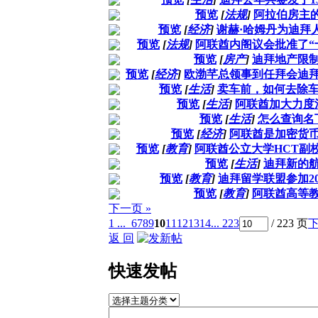
预览
[
法规
]
阿拉伯房主的
预览
[
经济
]
谢赫·哈姆丹为迪拜
预览
[
法规
]
阿联酋内阁议会批准了“
预览
[
房产
]
迪拜地产限
预览
[
经济
]
欧渤芊总领事到任拜会迪
预览
[
生活
]
卖车前，如何去除车上
预览
[
生活
]
阿联酋加大力度
预览
[
生活
]
怎么查询名
预览
[
经济
]
阿联酋是加密货
预览
[
教育
]
阿联酋公立大学HCT副
预览
[
生活
]
迪拜新的
预览
[
教育
]
迪拜留学联盟参加2
预览
[
教育
]
阿联酋高等
下一页 »
1 ...
6
7
8
9
10
11
12
13
14
... 223
/ 223 页
返 回
快速发帖