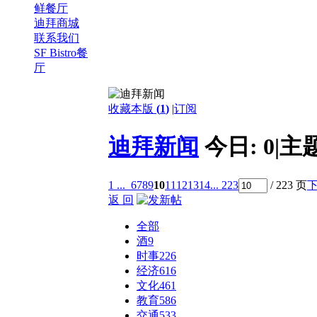
鲜餐厅
迪拜商城
联系我们
SF Bistro餐
厅
收藏本版
(
1
)
|
订阅
迪拜新闻
今日:
0
|
主
1 ...
6
7
8
9
10
11
12
13
14
... 223
/ 223 页
返 回
全部
酒
9
时事
226
经济
616
文化
461
教育
586
交通
533