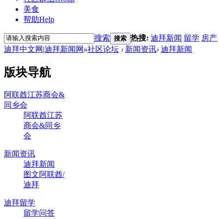
美食
帮助
Help
搜索
热搜:
迪拜新闻
留学
房产
搜索
迪拜中文网|迪拜新闻网
»
社区论坛
›
新闻资讯
›
迪拜新闻
版块导航
阿联酋江苏商会&
同乡会
阿联酋江苏
商会&同乡
会
新闻资讯
迪拜新闻
图文阿联酋/
迪拜
迪拜留学
留学问答