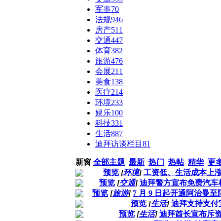
军事
70
法规
946
房产
511
交通
447
体育
382
旅游
476
会展
211
美食
138
医疗
214
环境
233
娱乐
100
科技
331
生活
887
迪拜访谈栏目
81
新窗
全部主题
最新
热门
热帖
精华
更
预览
[
环境
]
工资低、生活成本上
预览
[
交通
]
迪拜警方宣布免费汽车
预览
[
旅游
]
7 月 9 日起开通阿治
预览
[
生活
]
迪拜支持支付
预览
[
生活
]
迪拜酋长宣布斥资 